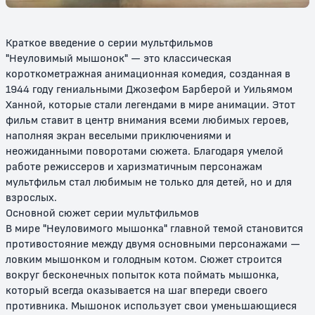
Краткое введение о серии мультфильмов
"Неуловимый мышонок" — это классическая
короткометражная анимационная комедия, созданная в
1944 году гениальными Джозефом Барберой и Уильямом
Ханной, которые стали легендами в мире анимации. Этот
фильм ставит в центр внимания всеми любимых героев,
наполняя экран веселыми приключениями и
Том и Джерри в детстве
Том и Джерри: Мотор! / Том и
Джерри: Фильм
неожиданными поворотами сюжета. Благодаря умелой
работе режиссеров и харизматичным персонажам
6+
6+
мультфильм стал любимым не только для детей, но и для
взрослых.
Основной сюжет серии мультфильмов
В мире "Неуловимого мышонка" главной темой становится
противостояние между двумя основными персонажами —
ловким мышонком и голодным котом. Сюжет строится
вокруг бесконечных попыток кота поймать мышонка,
который всегда оказывается на шаг впереди своего
противника. Мышонок использует свои уменьшающиеся