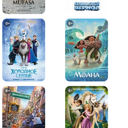
0+
0+
0+
6+
Том и Джерри: Робин Гуд и
Том и Джерри: Гигантское
Мышь-Весельчак
приключение
6+
0+
6+
6+