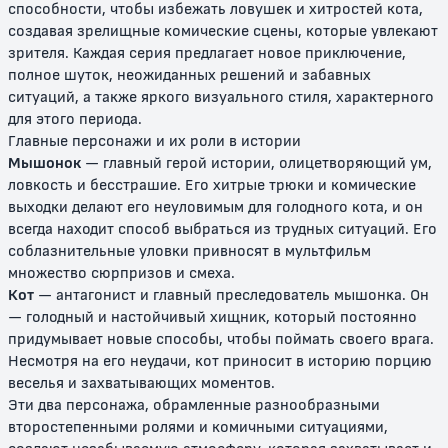
способности, чтобы избежать ловушек и хитростей кота,
Том и Джерри: Волшебное
Том и Джерри: Быстрый и
создавая зрелищные комические сцены, которые увлекают
кольцо
бешеный
зрителя. Каждая серия предлагает новое приключение,
полное шуток, неожиданных решений и забавных
0+
12+
ситуаций, а также яркого визуального стиля, характерного
для этого периода.
Главные персонажи и их роли в истории
Мышонок
— главный герой истории, олицетворяющий ум,
ловкость и бесстрашие. Его хитрые трюки и комические
выходки делают его неуловимым для голодного кота, и он
всегда находит способ выбраться из трудных ситуаций. Его
соблазнительные уловки привносят в мультфильм
множество сюрпризов и смеха.
Кот
— антагонист и главный преследователь мышонка. Он
Том и Джерри: Полет на Марс
Том и Джерри: Трепещи, Усатый
— голодный и настойчивый хищник, который постоянно
придумывает новые способы, чтобы поймать своего врага.
0+
0+
Несмотря на его неудачи, кот приносит в историю порцию
веселья и захватывающих моментов.
Эти два персонажа, обрамленные разнообразными
второстепенными ролями и комичными ситуациями,