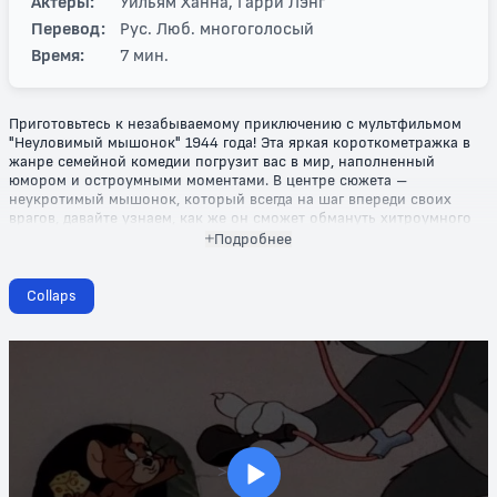
Актеры:
Уильям Ханна, Гарри Лэнг
Перевод:
Рус. Люб. многоголосый
Время:
7 мин.
Приготовьтесь к незабываемому приключению с мультфильмом
"Неуловимый мышонок" 1944 года! Эта яркая короткометражка в
жанре семейной комедии погрузит вас в мир, наполненный
юмором и остроумными моментами. В центре сюжета –
неукротимый мышонок, который всегда на шаг впереди своих
врагов, давайте узнаем, как же он сможет обмануть хитроумного
кота!
Подробнее
Сюжет мультфильма разворачивается в захватывающем темпе, где
доброта и находчивость мышонка сражаются с хитростью и
Collaps
ловкостью его соперника. Каждый кадр наполнен веселыми
ситуациями, неожиданными поворотами и уморительными
комическими сценами, которые заставят вас смеяться от души.
Этот мультфильм – отличный способ провести время с семьей,
ведь его сюжет понятен и интересен для зрителей всех возрастов.
Не упустите шанс посмотреть "Неуловимый мышонок" и
насладиться классикой анимации, которая пережила поколения и
по-прежнему очаровывает зрителей. Поднимите свое настроение
>
и погрузитесь в мир веселых приключений! Не забудьте проверить