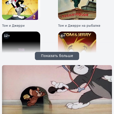
Том и Джерри
Том и Джерри на рыбалке
12+
6+
Показать больше
Новое шоу Тома и Джерри
Новые приключения Тома и
Джерри
6+
6+