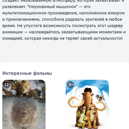
создают незабываемую атмосферу, которая захватывает и
развлекает. "Неуловимый мышонок" — это
мультипликационное произведение, наполненное юмором
и приключениями, способное радовать зрителей в любое
время. Не упустите возможность посмотреть этот шедевр
анимации — наслаждайтесь захватывающими моментами и
Том и Джерри: Сказки
Том и Джерри: История о
комедией, которая никогда не теряет своей актуальности!
Щелкунчике
0+
0+
Интересные фильмы
12+
6+
Том и Джерри: Шерлок Холмс
Том и Джерри и Волшебник из
страны Оз