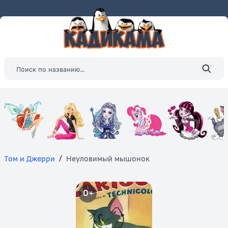
Том и Джерри
/
Неуловимый мышонок
0+