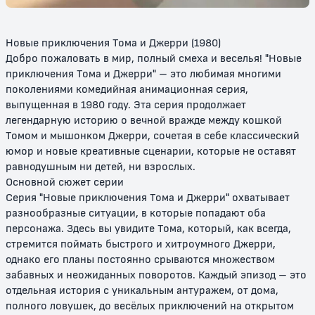
Новые приключения Тома и Джерри (1980)
Добро пожаловать в мир, полный смеха и веселья! "Новые
приключения Тома и Джерри" – это любимая многими
поколениями комедийная анимационная серия,
выпущенная в 1980 году. Эта серия продолжает
легендарную историю о вечной вражде между кошкой
Томом и мышонком Джерри, сочетая в себе классический
Том и Джерри в детстве
Том и Джерри: Мотор! / Том и
Джерри: Фильм
юмор и новые креативные сценарии, которые не оставят
равнодушным ни детей, ни взрослых.
6+
6+
Основной сюжет серии
Серия "Новые приключения Тома и Джерри" охватывает
разнообразные ситуации, в которые попадают оба
персонажа. Здесь вы увидите Тома, который, как всегда,
стремится поймать быстрого и хитроумного Джерри,
однако его планы постоянно срываются множеством
забавных и неожиданных поворотов. Каждый эпизод – это
отдельная история с уникальным антуражем, от дома,
полного ловушек, до весёлых приключений на открытом