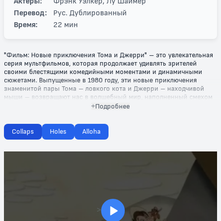
Актеры:
Фрэнк Уэлкер, Лу Шаймер
Перевод:
Рус. Дублированный
Время:
22 мин
"Фильм: Новые приключения Тома и Джерри" – это увлекательная
серия мультфильмов, которая продолжает удивлять зрителей
своими блестящими комедийными моментами и динамичными
сюжетами. Выпущенные в 1980 году, эти новые приключения
знаменитой пары Тома – ловкого кота и Джерри – находчивой
мыши – возвращают нас в волшебный мир, наполненный смехом
и захватывающими перипетиями.
Подробнее
Каждая серия предлагает уникальные приключения, в которых Том
снова пытается поймать Джерри, но, как всегда, его планы терпят
Collaps
Holes
Alloha
крах из-за умелого вмешательства самого хитроумного мышонка.
Это не просто борьба между котом и мышью, а настоящая игра
разума, где неожиданности поджидают на каждом шагу. Яркие
персонажи, ловкие хитрости и численные комические ситуации
делают серию особенно привлекательной для семейного
просмотра.
Существует множество захватывающих сюжетов: будь то гонка на
самокатах или борьба за кусочек сыра, – каждая серия наполнена
>
смехом и позитива. "Новые приключения Тома и Джерри" подарят