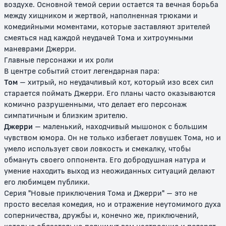
воздухе. Основной темой серии остается та вечная борьба
Том и Джерри: Волшебное
Том и Джерри: Быстрый и
между хищником и жертвой, наполненная трюками и
кольцо
бешеный
комедийными моментами, которые заставляют зрителей
смеяться над каждой неудачей Тома и хитроумными
0+
12+
маневрами Джерри.
Главные персонажи и их роли
В центре событий стоит легендарная пара:
Том
– хитрый, но неудачливый кот, который изо всех сил
старается поймать Джерри. Его планы часто оказываются
комично разрушенными, что делает его персонаж
симпатичным и близким зрителю.
Джерри
– маленький, находчивый мышонок с большим
чувством юмора. Он не только избегает ловушек Тома, но и
умело использует свои ловкость и смекалку, чтобы
Том и Джерри: Полет на Марс
Том и Джерри: Трепещи, Усатый
обмануть своего оппонента. Его добродушная натура и
умение находить выход из неожиданных ситуаций делают
0+
0+
его любимцем публики.
Серия "Новые приключения Тома и Джерри" – это не
просто веселая комедия, но и отражение неутомимого духа
соперничества, дружбы и, конечно же, приключений,