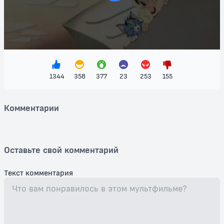
вам и вашим близким чудесные моменты радости и веселья. Это
идеальный выбор для тех, кто ищет качественный семейный
контент с шутками и яркими персонажами. Загляните в мир, где
смех и приключения не заканчиваются!
1344
358
377
23
253
155
Комментарии
Оставьте свой комментарий
Текст комментария