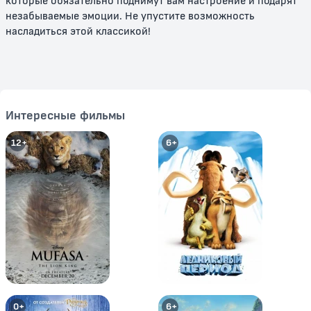
которые обязательно поднимут вам настроение и подарят
незабываемые эмоции. Не упустите возможность
насладиться этой классикой!
Том и Джерри: Сказки
Том и Джерри: История о
Щелкунчике
Интересные фильмы
0+
0+
12+
6+
Том и Джерри: Шерлок Холмс
Том и Джерри и Волшебник из
страны Оз
0+
6+