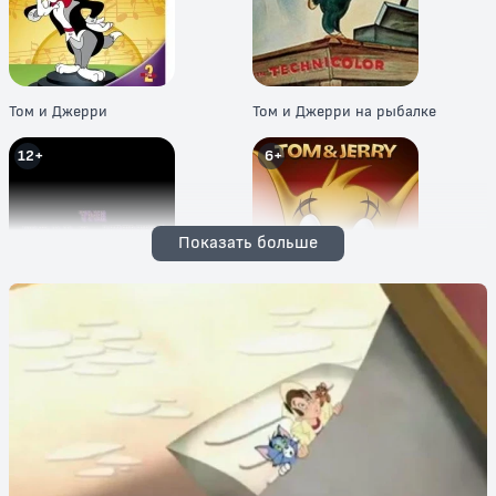
Том и Джерри
Том и Джерри на рыбалке
12+
6+
Показать больше
Новое шоу Тома и Джерри
Новые приключения Тома и
Джерри
6+
6+