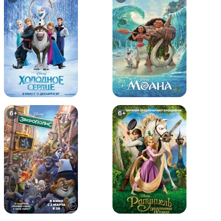
0+
0+
6+
6+
Том и Джерри: Робин Гуд и
Том и Джерри: Гигантское
Мышь-Весельчак
приключение
6+
0+