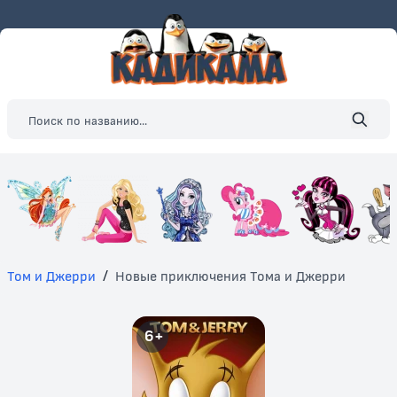
Том и Джерри
/
Новые приключения Тома и Джерри
6+