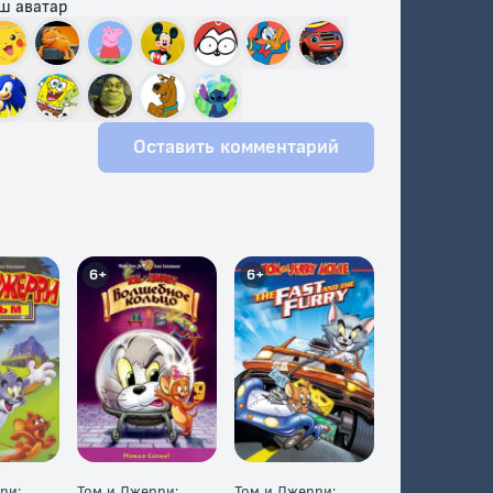
ш аватар
Оставить комментарий
6+
6+
ри:
Том и Джерри:
Том и Джерри: