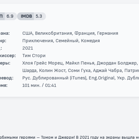
П
6.9
IMDB
5.3
ана:
США, Великобритания, Франция, Германия
нр:
Приключения, Семейный, Комедия
:
2021
жиссер:
Тим Стори
теры:
Хлоя Грейс Морец, Майкл Пенья, Джордан Болджер,
Шарда, Колин Жост, Соми Гуха, Аджай Чабра, Патри
ревод:
Рус. Дублированный (iTunes), Eng.Original, Укр. Дуб
мя:
101 мин. / 01:41
юбимыми героями – Томом и Джерри! В 2021 году на экраны вышла но