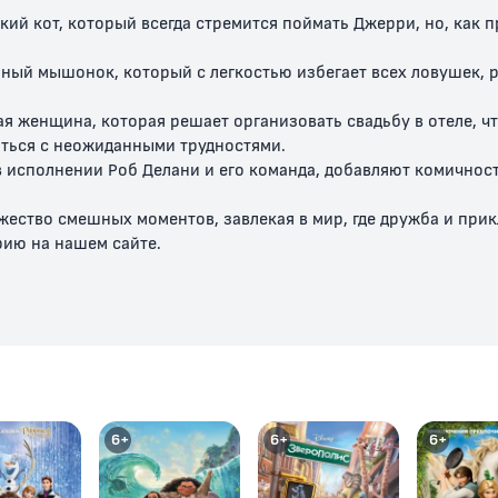
кий кот, который всегда стремится поймать Джерри, но, как 
ный мышонок, который с легкостью избегает всех ловушек, р
я женщина, которая решает организовать свадьбу в отеле, ч
иться с неожиданными трудностями.
 в исполнении Роб Делани и его команда, добавляют комичнос
тель
Шумная серенада
Доктор Джекилл и
Подкидыш
мистер Мышь
ество смешных моментов, завлекая в мир, где дружба и при
рию на нашем сайте.
6+
0+
0+
6+
6+
6+
доме
Гости не должны
Нелегко быть
К чему при
ь мыши
скучать
младенцем
жадность