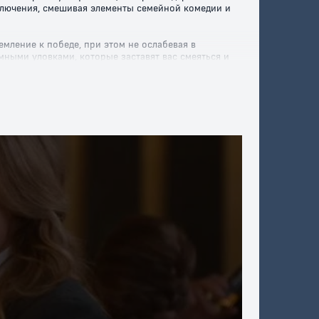
иключения, смешивая элементы семейной комедии и
мление к победе, при этом не ослабевая в
ными уловками, которые заставят вас смеяться и
дают Том и Джерри. Позвольте себе насладиться
ность посмотреть этот мультфильм бесплатно и
ебя увлекательными историями с Томом и Джерри!