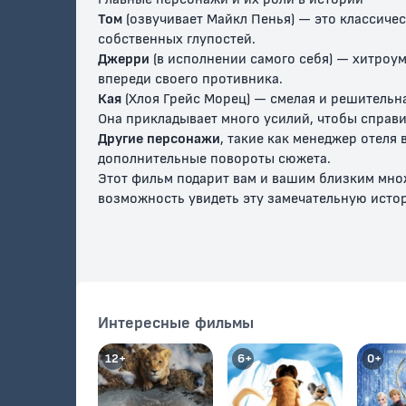
Том
(озвучивает Майкл Пенья) — это классичес
собственных глупостей.
Джерри
(в исполнении самого себя) — хитроум
впереди своего противника.
Кая
(Хлоя Грейс Морец) — смелая и решительна
Она прикладывает много усилий, чтобы справ
Другие персонажи
, такие как менеджер отеля
дополнительные повороты сюжета.
Соблюдайте
Мышонок-
Том-учи
тишину
невидимка
Этот фильм подарит вам и вашим близким множ
возможность увидеть эту замечательную исто
6+
0+
6+
Интересные фильмы
12+
6+
0+
Поздний ужин
Неуловимый
Если в 
мышонок
завелис