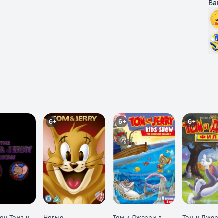
Ва
6+
6+
6+
оу Тома и
Новые
Том и Джерри в
Том и Джер