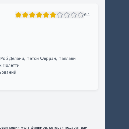
6.1
 Роб Делани, Пэтси Ферран, Паллави
к Полетти
льований
вая серия мультфильмов, которая подарит вам