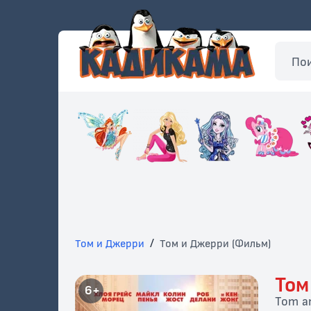
Том и Джерри
/
Том и Джерри (Фильм)
Том
6+
Tom an