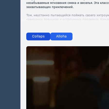
незабываемые мгновения смеха и веселья. Эта клас
захватывающих приключений.
Том, неустанно пытающийся поймать своего хитроум
каверзных ловушках и остроумных проделках. Кажд
сопереживать героям.
Эта серия идеально подойдет для всей семьи: зрите
яркой анимацией и знакомыми сюжетами, которые не
Collaps
Alloha
окунуться в мир, где приключения никогда не закан