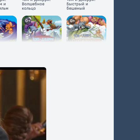
м и
Волшебное
Быстрый и
ильм
кольцо
бешеный
0+
0+
ри и
Том и Джерри:
Том и Джерри:
 из
Робин Гуд и
Гигантское
Мышь-Весельчак
приключение
6+
12+