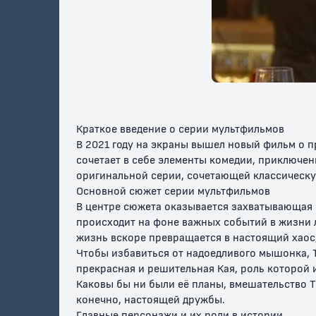
Том и Джерри:
Том и Джерри:
Шоу Том
Маленькие
Потерянный
Джерри
помощники Санты
дракон
6+
6+
0+
Краткое введение о серии мультфильмов
В 2021 году на экраны вышел новый фильм о 
сочетает в себе элементы комедии, приключе
оригинальной серии, сочетающей классическу
Основной сюжет серии мультфильмов
В центре сюжета оказывается захватывающая
происходит на фоне важных событий в жизни лю
жизнь вскоре превращается в настоящий хаос, 
Том и Джерри:
Том и Джерри:
За что 
Чтобы избавиться от надоедливого мышонка, То
Бравые ковбои!
Страна
кота
прекрасная и решительная Кая, роль которой 
снеговиков
Каковы бы ни были её планы, вмешательство 
конечно, настоящей дружбы.
0+
0+
6+
Главные персонажи и их роли в истории