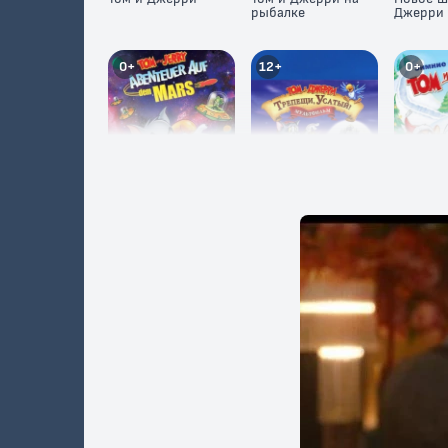
рыбалке
Джерри
0+
12+
0+
Том и Джерри:
Том и Джерри:
Том и Д
Полет на Марс
Трепещи, Усатый
Сказки
6+
0+
6+