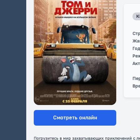
К
Стр
Жа
Год
Ре
Ак
Пе
Вре
Смотреть онлайн
Погрузитесь в мир захватывающих приключений с л