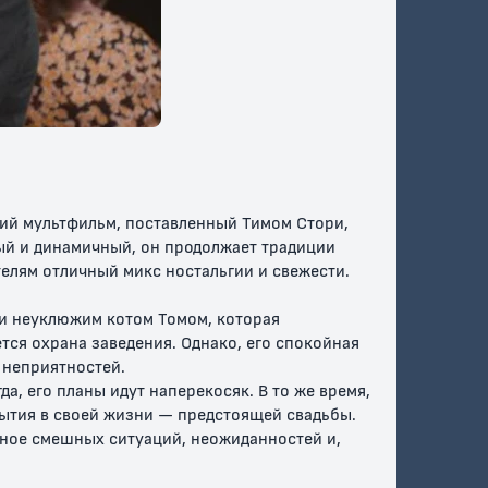
ри:
Том и Джерри
Том и Джерри в
а и
(Фильм)
Нью-Йорке
я
0+
0+
кий мультфильм, поставленный Тимом Стори,
ый и динамичный, он продолжает традиции
елям отличный микс ностальгии и свежести.
и неуклюжим котом Томом, которая
тся охрана заведения. Однако, его спокойная
 неприятностей.
лают
Кошачий тупик
Кот играет в
а, его планы идут наперекосяк. В то же время,
боулинг
бытия в своей жизни — предстоящей свадьбы.
лное смешных ситуаций, неожиданностей и,
6+
0+