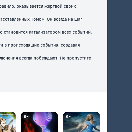
правило, оказывается жертвой своих
асставленных Томом. Он всегда на шаг
то становится катализатором всех событий.
ти в происходящие события, создавая
Перемирие
Старый, добрый
Том
ключения всегда побеждают! Не пропустите
0+
0+
6+
6+
водит
Пришла весна
Кот на миллион
долларов