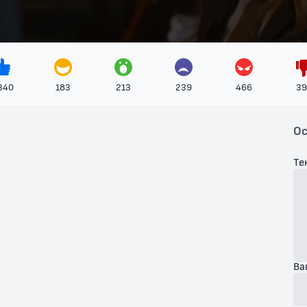
340
183
213
239
466
39
Ос
Те
Ва