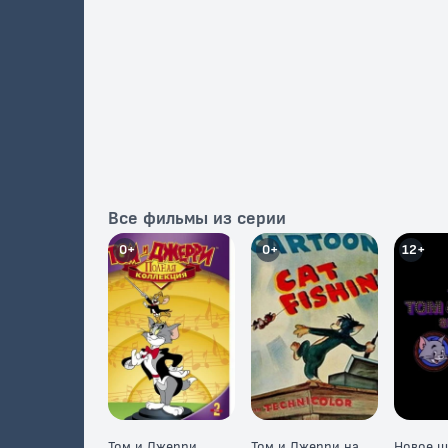
Все фильмы из серии
0+
0+
12+
Том и Джерри
Том и Джерри на
Новое ш