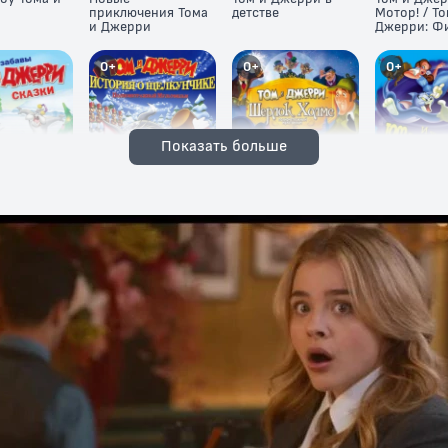
приключения Тома
детстве
Мотор! / То
и Джерри
Джерри: Ф
0+
0+
0+
Показать больше
жерри:
Том и Джерри:
Том и Джерри:
Том и Джер
История о
Шерлок Холмс
Волшебник
Щелкунчике
страны Оз
6+
6+
6+