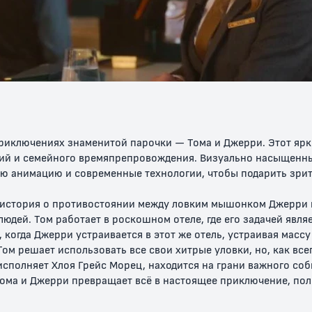
а и
Том и Джерри:
Том и Джерри:
Том и Джер
Шпион Квест
Возвращение в
Вилли Вонк
страну Оз
шоколадна
фабрика
0+
6+
0+
приключениях знаменитой парочки — Тома и Джерри. Этот яр
ний и семейного времяпрепровождения. Визуально насыщенн
ю анимацию и современные технологии, чтобы подарить зрит
 история о противостоянии между ловким мышонком Джерри 
дей. Том работает в роскошном отеле, где его задачей являе
когда Джерри устраивается в этот же отель, устраивая массу
наказали
Когда мышонку
Ночь перед
Вот так де
м решает использовать все свои хитрые уловки, но, как всегд
стало скучно
Рождеством
консервы
исполняет Хлоя Грейс Морец, находится на грани важного со
Тома и Джерри превращает всё в настоящее приключение, по
0+
0+
0+