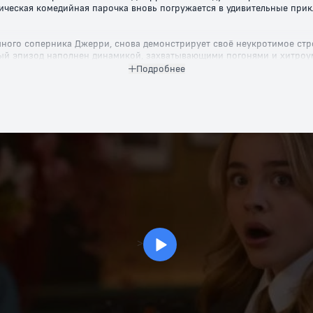
сическая комедийная парочка вновь погружается в удивительные пр
ного соперника Джерри, снова демонстрирует своё неукротимое стре
ый эпизод наполнен динамикой, захватывающими погонями и хитроум
Подробнее
ли всех возрастов оценят юмор и забавные ситуации, в которые попа
 оставят равнодушными ни детей, ни взрослых. Не упустите возмож
чиваются! Выберите удобное время, готовьтесь к смеху и порадуйте с
>