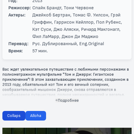
Год:
2013
Режиссер:
Спайк Брандт, Тони Червоне
Актеры:
Джейкоб Бертран, Томас Ф. Уилсон, Грэй
Гриффин, Гаррисон Кейллор, Пол Рубенс,
Кэт Суси, Джо Аляски, Ричард Макгонагл,
Фил ЛаМарр, Джон Ди Маджио
Перевод:
Рус. Дублированный, Eng.Original
Время:
57 мин.
Вас ждет увлекательное путешествие с любимыми персонажами в
полнометражном мультфильме "Том и Джерри: Гигантское
приключение"! В этом захватывающем приключении, созданном в
2013 году, обаятельный кот Том и его вечный соперник,
сообразительный мышонок Джерри, снова отправляются в
незабываемое путешествие, полное неожиданностей и веселья.
Подробнее
На этот раз их приключение разворачивается в волшебном мире,
где друзья сталкиваются с гигантскими растениями, волшебными
существами и удивительными испытаниями. Друзья должны
Collaps
Alloha
объединить свои силы и проявить храбрость, чтобы преодолеть
все преграды и спасти своих новых знакомых от опасностей,
которые поджидают на каждом шагу.