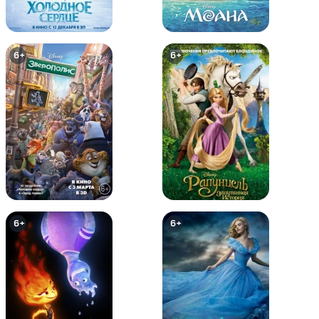
6+
6+
Том и Джерри: Маленькие
Том и Джерри: Потерянный
помощники Санты
дракон
6+
6+
6+
6+