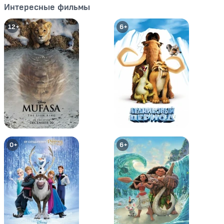
Интересные фильмы
12+
6+
Том и Джерри: Шерлок Холмс
Том и Джерри и Волшебник из
страны Оз
0+
0+
0+
6+
Том и Джерри: Робин Гуд и
Том и Джерри: Гигантское
Мышь-Весельчак
приключение
6+
0+