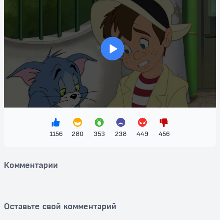
Мультфильм подарит зрителям невероятные эмоции,
захватывающие моменты комедии и настоящие уроки дружбы и
командной работы. С красочными анимациями, увлекательным
сюжетом и множеством смешных ситуаций "Том и Джерри:
Гигантское приключение" станет идеальным развлечением как для
>
детей, так и для взрослых. Присоединяйтесь к Том и Джерри в их
удивительном приключении, где смех никогда не заканчивается!
Не упустите возможность насладиться этим замечательным
фильмом в удобное для вас время, ведь он доступен для
бесплатного просмотра. Каждая сцена наполнена юмором и
очарованием, которые вы полюбите!
1156
280
353
238
449
456
Комментарии
Оставьте свой комментарий