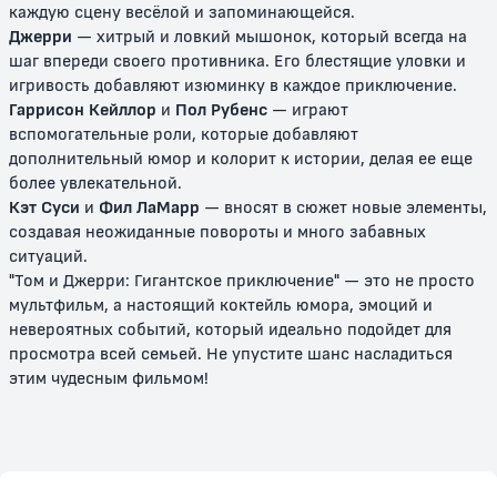
каждую сцену весёлой и запоминающейся.
0+
0+
Джерри
— хитрый и ловкий мышонок, который всегда на
шаг впереди своего противника. Его блестящие уловки и
игривость добавляют изюминку в каждое приключение.
Гаррисон Кейллор
и
Пол Рубенс
— играют
вспомогательные роли, которые добавляют
дополнительный юмор и колорит к истории, делая ее еще
более увлекательной.
Кэт Суси
и
Фил ЛаМарр
— вносят в сюжет новые элементы,
создавая неожиданные повороты и много забавных
ситуаций.
Том и Джерри: Сказки
Том и Джерри: История о
"Том и Джерри: Гигантское приключение" — это не просто
Щелкунчике
мультфильм, а настоящий коктейль юмора, эмоций и
невероятных событий, который идеально подойдет для
0+
0+
просмотра всей семьей. Не упустите шанс насладиться
этим чудесным фильмом!