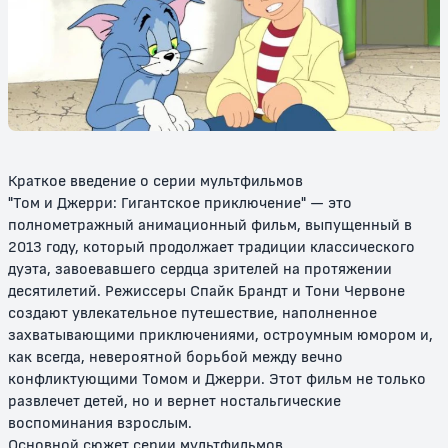
Новое шоу Тома и Джерри
Новые приключения Тома и
Джерри
6+
6+
Краткое введение о серии мультфильмов
"Том и Джерри: Гигантское приключение" — это
полнометражный анимационный фильм, выпущенный в
2013 году, который продолжает традиции классического
дуэта, завоевавшего сердца зрителей на протяжении
десятилетий. Режиссеры Спайк Брандт и Тони Червоне
создают увлекательное путешествие, наполненное
Том и Джерри в детстве
Том и Джерри: Мотор! / Том и
Джерри: Фильм
захватывающими приключениями, остроумным юмором и,
как всегда, невероятной борьбой между вечно
6+
6+
конфликтующими Томом и Джерри. Этот фильм не только
развлечет детей, но и вернет ностальгические
воспоминания взрослым.
Основной сюжет серии мультфильмов