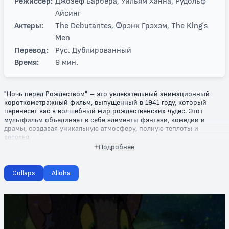
Режиссер:
Джозеф Барбера, Уильям Ханна, Рудольф
Айсинг
Актеры:
The Debutantes, Фрэнк Грэхэм, The King’s
Men
Перевод:
Рус. Дублированный
Время:
9 мин.
"Ночь перед Рождеством" – это увлекательный анимационный
короткометражный фильм, выпущенный в 1941 году, который
перенесет вас в волшебный мир рождественских чудес. Этот
мультфильм объединяет в себе элементы фэнтези, комедии и
драмы, создавая уникальную атмосферу, полную теплоты и
веселья.
Подробнее
Погружайтесь в завораживающую историю, где каждый кадр
передает дух Рождества. Главные герои, среди которых самые
разные персонажи, переживают невероятные приключения,
Collaps
Alloha
наполненные смехом, добротой и немного волшебства. Этот
мультфильм искусно сочетает традиционные рождественские
мотивы с яркой анимацией, позволяя зрителям всех возрастов
ощутить радость грядущих праздников.
"Ночь перед Рождеством" станет отличным выбором для