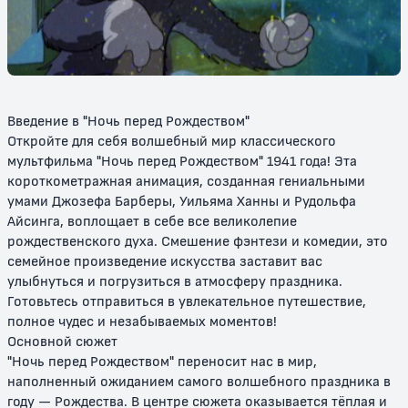
Джерри
6+
6+
Введение в "Ночь перед Рождеством"
Откройте для себя волшебный мир классического
мультфильма "Ночь перед Рождеством" 1941 года! Эта
короткометражная анимация, созданная гениальными
умами Джозефа Барберы, Уильяма Ханны и Рудольфа
Айсинга, воплощает в себе все великолепие
рождественского духа. Смешение фэнтези и комедии, это
Том и Джерри в детстве
Том и Джерри: Мотор! / Том и
Джерри: Фильм
семейное произведение искусства заставит вас
улыбнуться и погрузиться в атмосферу праздника.
6+
6+
Готовьтесь отправиться в увлекательное путешествие,
полное чудес и незабываемых моментов!
Основной сюжет
"Ночь перед Рождеством" переносит нас в мир,
наполненный ожиданием самого волшебного праздника в
году — Рождества. В центре сюжета оказывается тёплая и