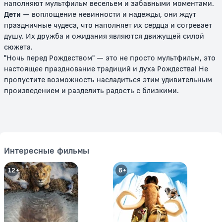
наполняют мультфильм весельем и забавными моментами.
Дети
— воплощение невинности и надежды, они ждут
праздничные чудеса, что наполняет их сердца и согревает
душу. Их дружба и ожидания являются движущей силой
сюжета.
"Ночь перед Рождеством" — это не просто мультфильм, это
настоящее празднование традиций и духа Рождества! Не
пропустите возможность насладиться этим удивительным
произведением и разделить радость с близкими.
Том и Джерри: Сказки
Том и Джерри: История о
Щелкунчике
0+
0+
Интересные фильмы
12+
6+