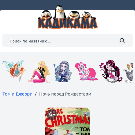
Том и Джерри
/
Ночь перед Рождеством
6+