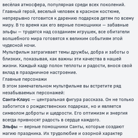
весёлая атмосфера, популярная среди всех поколений.
Главный герой, веселый человек в красном костюме,
непрерывно готовится к дарению подарков детям по всему
миру. В то время как его верные помощники – забавные
Том и Джерри: Волшебное
Том и Джерри: Быстрый и
эльфы – трудятся над созданием игрушек, все обитатели
кольцо
бешеный
волшебного мира готовятся к великим событиям этой
чудесной ночи.
0+
12+
Мультфильм затрагивает темы дружбы, добра и заботы о
близких, показывая, как важны эти качества в нашей
жизни. Каждый кадр полон теплоты и радости, внося свой
вклад в праздничное настроение.
Главные персонажи
В этом замечательном мультфильме вы встретите ряд
незабываемых персонажей:
Санта-Клаус
— центральная фигура рассказа. Он не только
заботится о рождественских подарках, но и является
символом доброты и щедрости. Его оптимизм и энергия
Том и Джерри: Полет на Марс
Том и Джерри: Трепещи, Усатый
всегда привносят радость в сердце каждого.
Эльфы
— верные помощники Санты, которые создают
0+
0+
магию праздника. Их трудолюбие и озорной характер