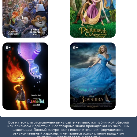
Том и Джерри: Маленькие
Том и Джерри: Потерянный
6+
6+
помощники Санты
дракон
6+
6+
Все материалы расположенные на сайте не являются публичной офертой
или призывом к действию. Все товарные знаки принадлежат их законным
Шоу Тома и Джерри
Том и Джерри: Шпион Квест
владельцам. Данный ресурс носит исключительно информационно-
ознакомительный характер, и не является официальным продуктом