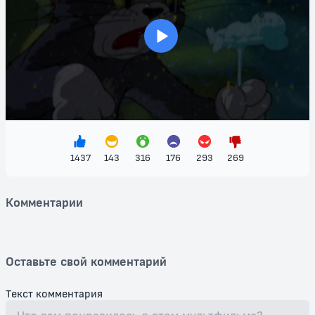
семейного просмотра. Он создаст незабываемую атмосферу в
кругу близких, вызывая улыбки и заставляя сердце соскучиться по
зимним чудесам. Не упустите шанс увидеть этот классический
>
мультфильм, который подарит вам и вашим близким массу
положительных эмоций, воспоминаний о детстве и настоящего
праздника в душе.
Смотрите "Ночь перед Рождеством" бесплатно на нашем сайте и
откройте для себя магию рождественской ночи, наполненной
счастьем и чудесами!
1437
143
316
176
293
269
Комментарии
Оставьте свой комментарий
Текст комментария