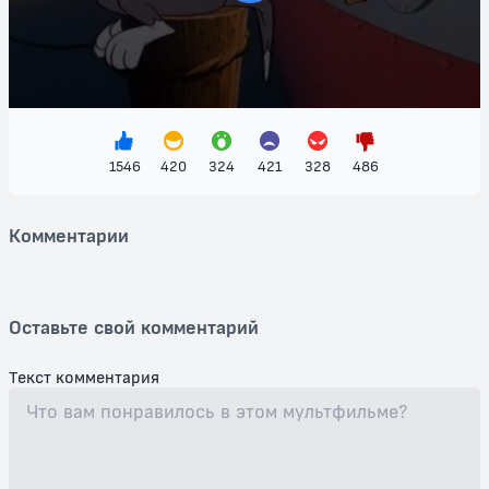
Не упустите возможность посмотреть этот уникальный
мультфильм, который подарит вам отличное настроение и
заставит смеяться, ведь "Странный двойник" — это настоящий
шедевр короткометражной анимации!
1546
420
324
421
328
486
Комментарии
Оставьте свой комментарий
Текст комментария