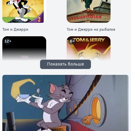
Том и Джерри
Том и Джерри на рыбалке
12+
6+
Показать больше
Новое шоу Тома и Джерри
Новые приключения Тома и
Джерри
6+
6+