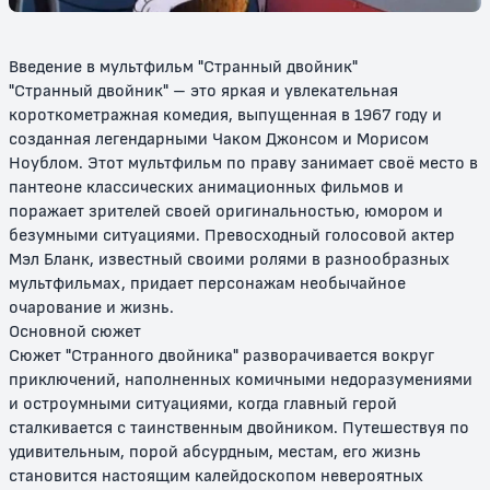
Введение в мультфильм "Странный двойник"
"Странный двойник" – это яркая и увлекательная
короткометражная комедия, выпущенная в 1967 году и
созданная легендарными Чаком Джонсом и Морисом
Ноублом. Этот мультфильм по праву занимает своё место в
пантеоне классических анимационных фильмов и
поражает зрителей своей оригинальностью, юмором и
Том и Джерри в детстве
Том и Джерри: Мотор! / Том и
Джерри: Фильм
безумными ситуациями. Превосходный голосовой актер
Мэл Бланк, известный своими ролями в разнообразных
6+
6+
мультфильмах, придает персонажам необычайное
очарование и жизнь.
Основной сюжет
Сюжет "Странного двойника" разворачивается вокруг
приключений, наполненных комичными недоразумениями
и остроумными ситуациями, когда главный герой
сталкивается с таинственным двойником. Путешествуя по
удивительным, порой абсурдным, местам, его жизнь
становится настоящим калейдоскопом невероятных