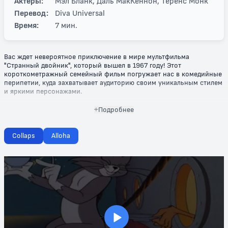
Актеры:
Мэл Бланк, Даль МакКеннон, Теренс Монк
Перевод:
Diva Universal
Время:
7 мин.
Вас ждет невероятное приключение в мире мультфильма
"Странный двойник", который вышел в 1967 году! Этот
короткометражный семейный фильм погружает нас в комедийные
перипетии, куда захватывает аудиторию своим уникальным стилем
и яркими персонажами.
Главный герой сталкивается с волшебным двойником, который
Подробнее
ставит его жизнь с ног на голову. Вместе они проходят через
множество забавных ситуаций, наполняя экран смехом и
позитивными эмоциями. Мультфильм мастерски сочетает в себе
Collaps
Alloha
юмор и умные шутки, которые будут понятны как детям, так и
взрослым. Каждый эпизод наполнен неожиданными поворотами и
яркими моментами, которые сделают просмотр незабываемым.
"Странный двойник" — это не просто комедия, а настоящая
находка для всей семьи! Он вдохновляет на дружбу, смелость и
веру в себя, доказывая, что даже самый неожиданный поворот
судьбы может обернуться чем-то удивительным. Позвольте себе
окунуться в волшебный мир, который подарит вам не только
>
улыбки, но и важные жизненные уроки.