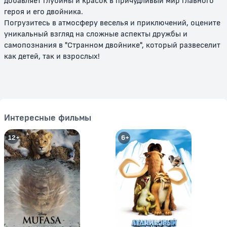
добавляет глубины и красок в причудливый мир главного
героя и его двойника.
Погрузитесь в атмосферу веселья и приключений, оцените
уникальный взгляд на сложные аспекты дружбы и
самопознания в "Странном двойнике", который развеселит
как детей, так и взрослых!
Том и Джерри: Сказки
Том и Джерри: История о
Щелкунчике
0+
0+
Интересные фильмы
12+
6+
Том и Джерри: Шерлок Холмс
Том и Джерри и Волшебник из
страны Оз