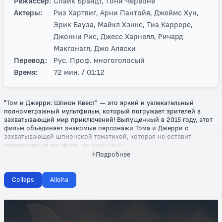
Режиссер:
Спайк Брандт, Тони Червоне
Актеры:
Риз Хартвиг, Арни Пантойя, Джеймс Хун,
Эрик Бауза, Майкл Хэнкс, Тиа Каррере,
Джонни Рис, Джесс Харнелл, Ричард
Макгонагл, Джо Аляски
Перевод:
Рус. Проф. многоголосый
Время:
72 мин. / 01:12
"Том и Джерри: Шпион Квест" — это яркий и увлекательный
полнометражный мультфильм, который погружает зрителей в
захватывающий мир приключений! Выпущенный в 2015 году, этот
фильм объединяет знакомые персонажи Тома и Джерри с
захватывающей шпионской тематикой, которая не оставит
равнодушным ни детей, ни взрослых.
Подробнее
В центре сюжета оказывается знаменитый дуэт — кот Том и
мышонок Джерри, которые на этот раз становятся шпионами! Их
ожидают невероятные приключения, когда они оказываются
Collaps
Alloha
втянутыми в невероятную игру шпионов, полную комичных
ситуаций, неожиданных поворотов и забавных столкновений.
Персонажи должны проявить смекалку, чтобы разгадать загадки и
противостоять коварным врагам, что делает сюжет еще более
интригующим.