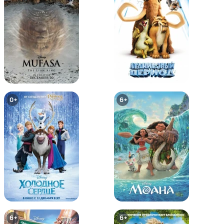
Том и Джерри: Шерлок Холмс
Том и Джерри и Волшебник из
страны Оз
0+
0+
0+
6+
Том и Джерри: Робин Гуд и
Том и Джерри: Гигантское
Мышь-Весельчак
приключение
6+
0+
6+
6+