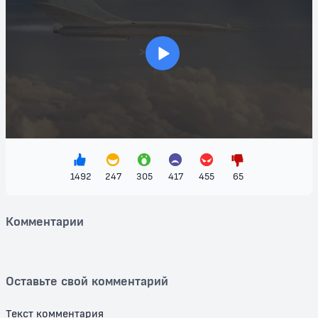
"Фильм: Том и Джерри: Шпион Квест" — это не просто
развлечение, это увлекательное путешествие, которое учит
дружбе, смелости и важности взаимопомощи. Красочная анимация
>
и динамичные сцены заставляют сердце биться быстрее, а юмор
делает фильм идеальным для семейного просмотра. Не упустите
шанс увидеть, как вечно конфликтующие друзья объединяются
ради общей цели! Смотрите "Том и Джерри: Шпион Квест"
бесплатно и станьте частью этого захватывающего шпионского
приключения!
1492
247
305
417
455
65
Комментарии
Оставьте свой комментарий
Текст комментария