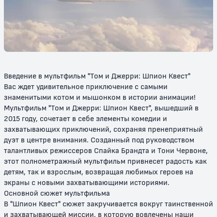
Новое шоу Тома и Джерри
Новые приключения Тома и
Джерри
6+
6+
Введение в мультфильм "Том и Джерри: Шпион Квест"
Вас ждет удивительное приключение с самыми
знаменитыми котом и мышонком в истории анимации!
Мультфильм "Том и Джерри: Шпион Квест", вышедший в
2015 году, сочетает в себе элементы комедии и
захватывающих приключений, сохраняя пренеприятный
дуэт в центре внимания. Созданный под руководством
Том и Джерри в детстве
Том и Джерри: Мотор! / Том и
Джерри: Фильм
талантливых режиссеров Спайка Брандта и Тони Червоне,
этот полнометражный мультфильм привнесет радость как
6+
6+
детям, так и взрослым, возвращая любимых героев на
экраны с новыми захватывающими историями.
Основной сюжет мультфильма
В "Шпион Квест" сюжет закручивается вокруг таинственной
и захватывающей миссии, в которую вовлечены наши