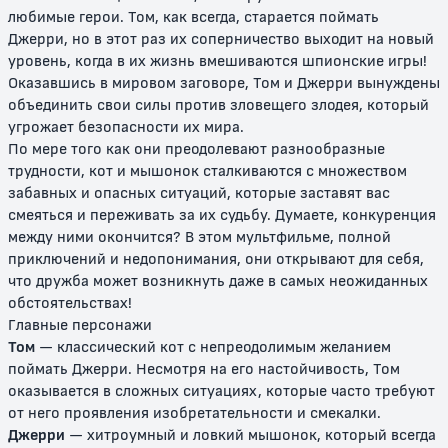
любимые герои. Том, как всегда, старается поймать
Джерри, но в этот раз их соперничество выходит на новый
уровень, когда в их жизнь вмешиваются шпионские игры!
Оказавшись в мировом заговоре, Том и Джерри вынуждены
объединить свои силы против зловещего злодея, который
Том и Джерри: Волшебное
Том и Джерри: Быстрый и
угрожает безопасности их мира.
кольцо
бешеный
По мере того как они преодолевают разнообразные
трудности, кот и мышонок сталкиваются с множеством
0+
12+
забавных и опасных ситуаций, которые заставят вас
смеяться и переживать за их судьбу. Думаете, конкуренция
между ними окончится? В этом мультфильме, полной
приключений и недопонимания, они открывают для себя,
что дружба может возникнуть даже в самых неожиданных
обстоятельствах!
Главные персонажи
Том
— классический кот с непреодолимым желанием
поймать Джерри. Несмотря на его настойчивость, Том
оказывается в сложных ситуациях, которые часто требуют
Том и Джерри: Полет на Марс
Том и Джерри: Трепещи, Усатый
от него проявления изобретательности и смекалки.
Джерри
— хитроумный и ловкий мышонок, который всегда
0+
0+