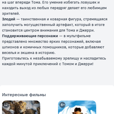
на шаг впереди Тома. Его умение избегать ловушек и
находить выход из любых передряг делает его любимцем
зрителей.
Злодей
— таинственная и коварная фигура, стремящаяся
заполучить могущественный артефакт, который в итоге
становится центром внимания для Тома и Джерри.
Поддерживающие персонажи
— в мультфильме
представлено множество ярких персонажей, включая
шпионов и комичных помощников, которые добавляют
веселья и экшена в историю.
Том и Джерри: Сказки
Том и Джерри: История о
Приготовьтесь к незабываемому зрелищу и насладитесь
Щелкунчике
каждой минутой приключений с Томом и Джерри!
0+
0+
Интересные фильмы
12+
6+