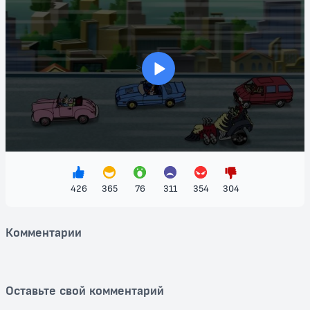
противника, а Джерри, в свою очередь, проявляет свою ловкость и
смекалку, чтобы избежать хитроумных ловушек.
Не пропустите возможность увидеть, как любимые персонажи
выходят за рамки обычного фольклора и погружаются в мир
автомобилестроения и соревнований! "Том и Джерри: Быстрый и
>
бешеный" — это идеальный выбор для семейного просмотра, где
приключения и комедия встречаются в идеальном балансе.
Присоединяйтесь к этому увлекательному путешествию, полному
неожиданных поворотов, и насладитесь зрелищем, которое никого
не оставит равнодушным. Смотрите "Том и Джерри: Быстрый и
бешеный" бесплатно и погружайтесь в безумные приключения, от
которых невозможно устоять!
426
365
76
311
354
304
Комментарии
Оставьте свой комментарий