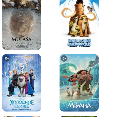
Том и Джерри: Шерлок Холмс
Том и Джерри и Волшебник из
страны Оз
0+
0+
0+
6+
Том и Джерри: Робин Гуд и
Том и Джерри: Гигантское
Мышь-Весельчак
приключение
6+
0+