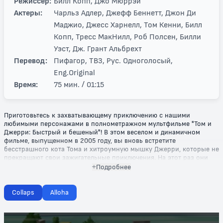
Режиссер:
Билл Копп, Джо Мюррэй
Актеры:
Чарльз Адлер, Джефф Беннетт, Джон Ди
Маджио, Джесс Харнелл, Том Кенни, Билл
Копп, Тресс МакНилл, Роб Полсен, Билли
Уэст, Дж. Грант Альбрехт
Перевод:
Пифагор, ТВ3, Рус. Одноголосый,
Eng.Original
Время:
75 мин. / 01:15
Приготовьтесь к захватывающему приключению с нашими
любимыми персонажами в полнометражном мультфильме "Том и
Джерри: Быстрый и бешеный"! В этом веселом и динамичном
фильме, выпущенном в 2005 году, вы вновь встретите
бесстрашного кота Тома и хитроумную мышку Джерри, которые не
прекращают свои зажигательные приключения. На этот раз они
оказываются в захватывающем мире автогонок, где скорость и
Подробнее
юмор переплетаются в фантастическом коктейле.
Нас ждут увлекательные гонки, захватывающие погони и
Collaps
Alloha
множество комичных моментов, которые придутся по вкусу как
детям, так и взрослым. Ребята будут наслаждаться безудержным
смехом, наблюдая, как Том пытается поймать своего непокорного