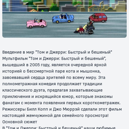
Новое шоу Тома и Джерри
Новые приключения Тома и
Джерри
6+
6+
Введение в мир "Том и Джерри: Быстрый и бешеный"
Мультфильм "Том и Джерри: Быстрый и бешеный",
вышедший в 2005 году, является очередной яркой
историей о бессмертной паре кота и мышонка,
завоевавшей сердца зрителей по всему миру. Эта
полнометражная комедия продолжает традиции
классического дуэта, предлагая захватывающие
Том и Джерри в детстве
Том и Джерри: Мотор! / Том и
Джерри: Фильм
приключения и искрящийся юмор, которые знакомы
фанатам с момента появления первых короткометражек.
6+
6+
Режиссеры Билл Копп и Джо Мюррэй сделали этот фильм
настоящей жемчужиной для семейного просмотра!
Основной сюжет
В "Том и Джерри: Быстрый и бешеный" наши любимые