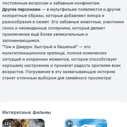
постоянным вопросам и забавным конфликтам.
0+
0+
Другие персонажи
— в мультфильме появляются и другие
колоритные образы, которые добавляют юмора и
разнообразия в сюжет. Это забавные животные, участники
гонок и неожиданные соперники, которые делают
приключение ещё более увлекательным и
запоминающимся.
"Том и Джерри: Быстрый и бешеный" — это
мультипликационное зрелище, полное комических
ситуаций и искренних моментов, которое способствует
хорошему настроению и принесет радость зрителям всех
Том и Джерри: Сказки
Том и Джерри: История о
возрастов. Погружение в эту захватывающую историю
Щелкунчике
станет отличным выбором для семейного просмотра!
0+
0+
Интересные фильмы
12+
6+