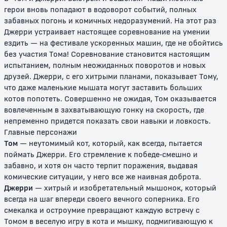
герои вновь попадают в водоворот событий, полных
забавных погонь и комичных недоразумений. На этот раз
Джерри устраивает настоящее соревнование на умении
ездить — на фестивале ускоренных машин, где не обойтись
без участия Тома! Соревнование становится настоящим
испытанием, полным неожиданных поворотов и новых
Том и Джерри: Волшебное
Том и Джерри: Быстрый и
друзей. Джерри, с его хитрыми планами, показывает Тому,
кольцо
бешеный
что даже маленькие мышата могут заставить больших
котов попотеть. Совершенно не ожидая, Том оказывается
0+
12+
вовлеченным в захватывающую гонку на скорость, где
непременно придется показать свои навыки и ловкость.
Главные персонажи
Том
— неутомимый кот, который, как всегда, пытается
поймать Джерри. Его стремление к победе-смешно и
забавно, и хотя он часто терпит поражения, выдавая
комические ситуации, у него все же наивная доброта.
Джерри
— хитрый и изобретательный мышонок, который
всегда на шаг впереди своего вечного соперника. Его
смекалка и остроумие превращают каждую встречу с
Том и Джерри: Полет на Марс
Том и Джерри: Трепещи, Усатый
Томом в веселую игру в кота и мышку, подмигивающую к